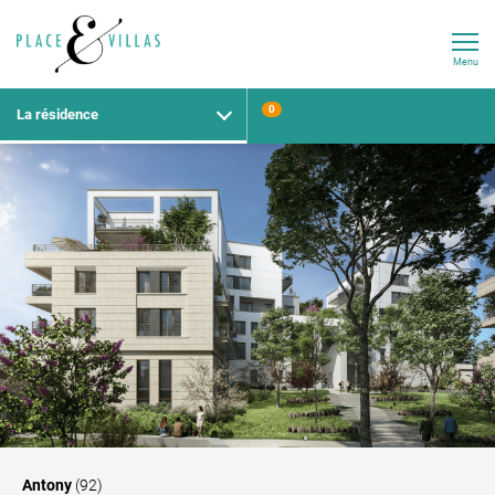
Menu
0
La résidence
Antony
(92)